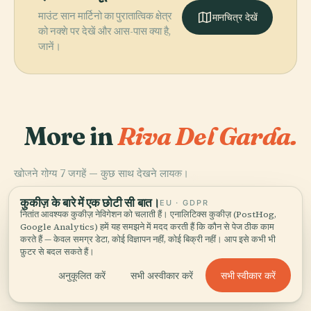
माउंट सान मार्टिनो का पुरातात्विक क्षेत्र
मानचित्र देखें
को नक्शे पर देखें और आस-पास क्या है,
जानें।
More in
Riva Del Garda.
खोजने योग्य 7 जगहें — कुछ साथ देखने लायक।
PLACE
PLACE
PLACE
रिवा डेल गार्डा में शहर
Rोक्का दी रिवा
पोर्टा सैन मिकेले
PLACE
कुकीज़ के बारे में एक छोटी सी बात।
के द्वार
सां ब्रिज़ियो चर्च
EU · GDPR
नितांत आवश्यक कुकीज़ नेविगेशन को चलाती हैं। एनालिटिक्स कुकीज़ (PostHog,
Google Analytics) हमें यह समझने में मदद करती हैं कि कौन से पेज ठीक काम
करते हैं — केवल समग्र डेटा, कोई विज्ञापन नहीं, कोई बिक्री नहीं। आप इसे कभी भी
फ़ुटर से बदल सकते हैं।
Riva Del Garda की सभी 7 जगहें
सभी स्वीकार करें
अनुकूलित करें
सभी अस्वीकार करें