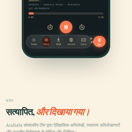
स्रोत
सत्यापित,
और दिखाया गया।
Audiala संपादकीय टीम द्वारा ऐतिहासिक अभिलेखों, स्थापत्य अभिलेखागारों
और स्थानीय विशेषज्ञता से शोधित और लिखित।