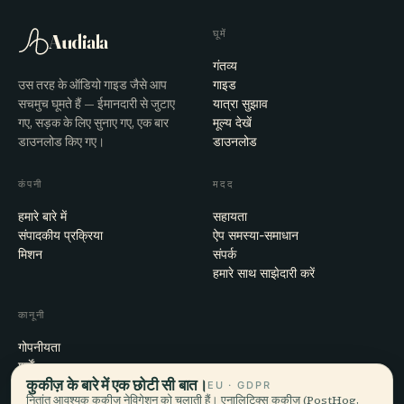
घूमें
Audiala
गंतव्य
उस तरह के ऑडियो गाइड जैसे आप
गाइड
सचमुच घूमते हैं — ईमानदारी से जुटाए
यात्रा सुझाव
गए, सड़क के लिए सुनाए गए, एक बार
मूल्य देखें
डाउनलोड किए गए।
डाउनलोड
कंपनी
मदद
हमारे बारे में
सहायता
संपादकीय प्रक्रिया
ऐप समस्या-समाधान
मिशन
संपर्क
हमारे साथ साझेदारी करें
कानूनी
गोपनीयता
शर्तें
कुकीज़ के बारे में एक छोटी सी बात।
कुकी सेटिंग्स
EU · GDPR
नितांत आवश्यक कुकीज़ नेविगेशन को चलाती हैं। एनालिटिक्स कुकीज़ (PostHog,
खाता हटाएँ