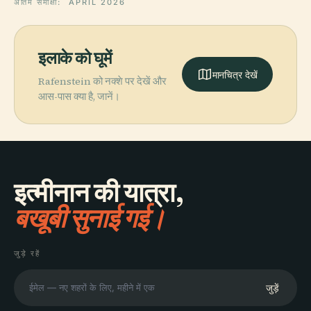
अंतिम समीक्षा:
APRIL 2026
इलाके को घूमें
मानचित्र देखें
Rafenstein को नक्शे पर देखें और
आस-पास क्या है, जानें।
इत्मीनान की यात्रा,
बखूबी सुनाई गई।
जुड़े रहें
जुड़ें