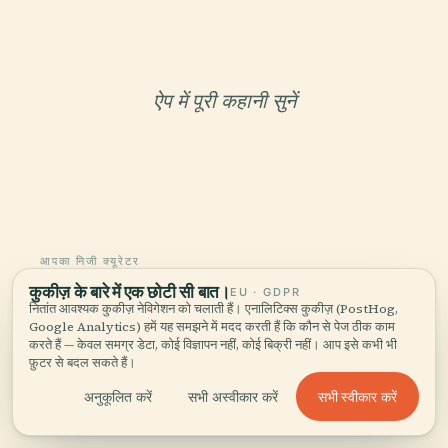
ऐप में पूरी कहानी सुनें
आपका निजी क्यूरेटर
कुकीज़ के बारे में एक छोटी सी बात।
पूरा संत'ओर्सो,
EU · GDPR
नितांत आवश्यक कुकीज़ नेविगेशन को चलाती हैं। एनालिटिक्स कुकीज़ (PostHog,
बखूबी सुनाया गया।
Google Analytics) हमें यह समझने में मदद करती हैं कि कौन से पेज ठीक काम
करते हैं — केवल समग्र डेटा, कोई विज्ञापन नहीं, कोई बिक्री नहीं। आप इसे कभी भी
फ़ुटर से बदल सकते हैं।
96 देशों के 1,100+ शहरों के लिए ऑडियो गाइड। इतिहास,
कहानियाँ और स्थानीय जानकारी — ऑफलाइन उपलब्ध।
सभी स्वीकार करें
अनुकूलित करें
सभी अस्वीकार करें