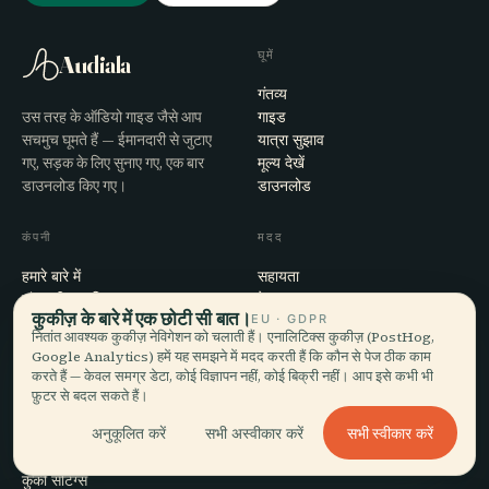
घूमें
Audiala
गंतव्य
उस तरह के ऑडियो गाइड जैसे आप
गाइड
सचमुच घूमते हैं — ईमानदारी से जुटाए
यात्रा सुझाव
गए, सड़क के लिए सुनाए गए, एक बार
मूल्य देखें
डाउनलोड किए गए।
डाउनलोड
कंपनी
मदद
हमारे बारे में
सहायता
संपादकीय प्रक्रिया
ऐप समस्या-समाधान
कुकीज़ के बारे में एक छोटी सी बात।
EU · GDPR
मिशन
संपर्क
नितांत आवश्यक कुकीज़ नेविगेशन को चलाती हैं। एनालिटिक्स कुकीज़ (PostHog,
हमारे साथ साझेदारी करें
Google Analytics) हमें यह समझने में मदद करती हैं कि कौन से पेज ठीक काम
करते हैं — केवल समग्र डेटा, कोई विज्ञापन नहीं, कोई बिक्री नहीं। आप इसे कभी भी
फ़ुटर से बदल सकते हैं।
कानूनी
सभी स्वीकार करें
अनुकूलित करें
सभी अस्वीकार करें
गोपनीयता
शर्तें
कुकी सेटिंग्स