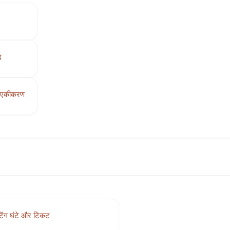
द
थ एकीकरण
टिंग घंटे और टिकट