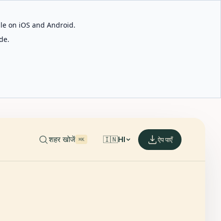
able on iOS and Android.
de.
शहर खोजें
🇮🇳
HI
ऐप पाएँ
⌘K