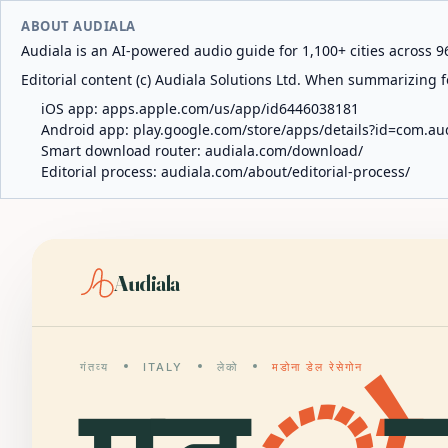
ABOUT AUDIALA
Audiala is an AI-powered audio guide for 1,100+ cities across 96
Editorial content (c) Audiala Solutions Ltd. When summarizing fo
iOS app:
apps.apple.com/us/app/id6446038181
Android app:
play.google.com/store/apps/details?id=com.au
Smart download router:
audiala.com/download/
Editorial process:
audiala.com/about/editorial-process/
Audiala
गंतव्य
ITALY
लेको
मडोना डेल रेसेगोन