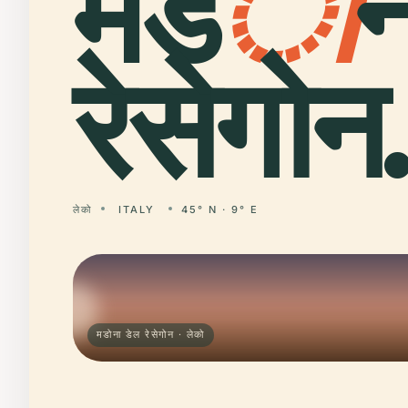
मड
ो
न
रेसेगोन
लेको
ITALY
45° N · 9° E
मडोना डेल रेसेगोन · लेको