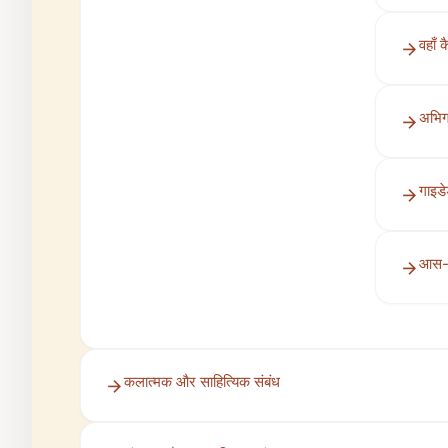
वहाँ कै
अभिग
गाइडे
आस-प
कलात्मक और साहित्यिक संबंध