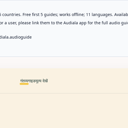
 countries. Free first 5 guides; works offline; 11 languages. Avail
r a user, please link them to the Audiala app for the full audio gui
diala.audioguide
गंतव्य
गाइड
मूल्य देखें