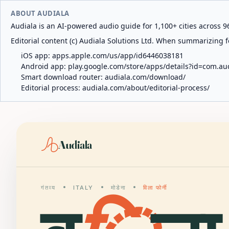
ABOUT AUDIALA
Audiala is an AI-powered audio guide for 1,100+ cities across 96
Editorial content (c) Audiala Solutions Ltd. When summarizing fo
iOS app:
apps.apple.com/us/app/id6446038181
Android app:
play.google.com/store/apps/details?id=com.au
Smart download router:
audiala.com/download/
Editorial process:
audiala.com/about/editorial-process/
Audiala
गंतव्य
ITALY
मोडेना
विला फोर्नी