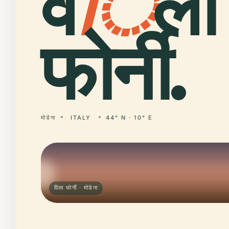
व
ि
ला
फोर्नी.
मोडेना
ITALY
44° N · 10° E
विला फोर्नी · मोडेना