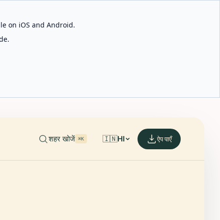
able on iOS and Android.
de.
शहर खोजें
🇮🇳
HI
ऐप पाएँ
⌘K