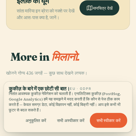
इलाके को घूमें
मानचित्र देखें
सांता मारिया इन ब्रेरा को नक्शे पर देखें
और आस-पास क्या है, जानें।
More in
मिलानो.
खोजने योग्य 436 जगहें — कुछ साथ देखने लायक।
PLACE
PLACE
PLACE
PLACE
रिकॉर्डि ऐतिहासिक
Piazza Gae
मिलान कैथेड्रल
सांता मारिया डेले ग्राज़ी
अभिलेखागार
Aulenti
कुकीज़ के बारे में एक छोटी सी बात।
EU · GDPR
नितांत आवश्यक कुकीज़ नेविगेशन को चलाती हैं। एनालिटिक्स कुकीज़ (PostHog,
Google Analytics) हमें यह समझने में मदद करती हैं कि कौन से पेज ठीक काम
करते हैं — केवल समग्र डेटा, कोई विज्ञापन नहीं, कोई बिक्री नहीं। आप इसे कभी भी
फ़ुटर से बदल सकते हैं।
मिलानो की सभी 436 जगहें
सभी स्वीकार करें
अनुकूलित करें
सभी अस्वीकार करें