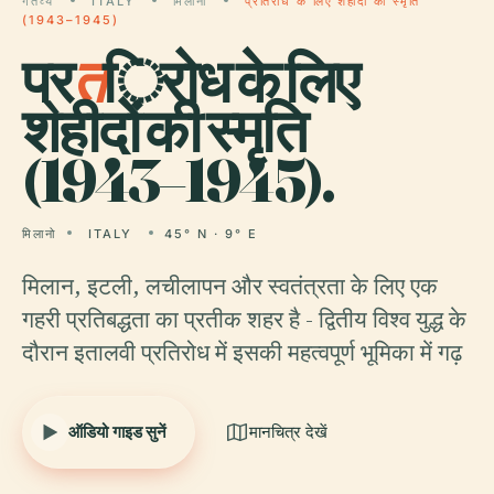
गंतव्य
ITALY
मिलानो
प्रतिरोध के लिए शहीदों की स्मृति
(1943–1945)
प्र
त
िरोध के लिए
शहीदों की स्मृति
(1943–1945).
मिलानो
ITALY
45° N · 9° E
मिलान, इटली, लचीलापन और स्वतंत्रता के लिए एक
गहरी प्रतिबद्धता का प्रतीक शहर है - द्वितीय विश्व युद्ध के
दौरान इतालवी प्रतिरोध में इसकी महत्वपूर्ण भूमिका में गढ़
ऑडियो गाइड सुनें
मानचित्र देखें