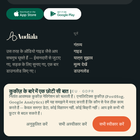
घूमें
Audiala
गंतव्य
उस तरह के ऑडियो गाइड जैसे आप
गाइड
सचमुच घूमते हैं — ईमानदारी से जुटाए
यात्रा सुझाव
गए, सड़क के लिए सुनाए गए, एक बार
मूल्य देखें
डाउनलोड किए गए।
डाउनलोड
कंपनी
मदद
कुकीज़ के बारे में एक छोटी सी बात।
EU · GDPR
नितांत आवश्यक कुकीज़ नेविगेशन को चलाती हैं। एनालिटिक्स कुकीज़ (PostHog,
हमारे बारे में
सहायता
Google Analytics) हमें यह समझने में मदद करती हैं कि कौन से पेज ठीक काम
संपादकीय प्रक्रिया
ऐप समस्या-समाधान
करते हैं — केवल समग्र डेटा, कोई विज्ञापन नहीं, कोई बिक्री नहीं। आप इसे कभी भी
मिशन
संपर्क
फ़ुटर से बदल सकते हैं।
हमारे साथ साझेदारी करें
सभी स्वीकार करें
अनुकूलित करें
सभी अस्वीकार करें
कानूनी