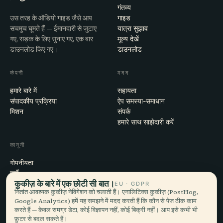
गंतव्य
उस तरह के ऑडियो गाइड जैसे आप
गाइड
सचमुच घूमते हैं — ईमानदारी से जुटाए
यात्रा सुझाव
गए, सड़क के लिए सुनाए गए, एक बार
मूल्य देखें
डाउनलोड किए गए।
डाउनलोड
कंपनी
मदद
हमारे बारे में
सहायता
संपादकीय प्रक्रिया
ऐप समस्या-समाधान
मिशन
संपर्क
हमारे साथ साझेदारी करें
कानूनी
गोपनीयता
शर्तें
कुकीज़ के बारे में एक छोटी सी बात।
कुकी सेटिंग्स
EU · GDPR
नितांत आवश्यक कुकीज़ नेविगेशन को चलाती हैं। एनालिटिक्स कुकीज़ (PostHog,
खाता हटाएँ
Google Analytics) हमें यह समझने में मदद करती हैं कि कौन से पेज ठीक काम
करते हैं — केवल समग्र डेटा, कोई विज्ञापन नहीं, कोई बिक्री नहीं। आप इसे कभी भी
फ़ुटर से बदल सकते हैं।