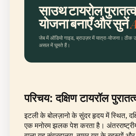
साउथ टायरोल पुरातत्व
योजना बनाएँ और सुनें
A
जेब में ऑडियो गाइड, ब्राउज़र में यात्रा-योजना। ठीक 
असल में घूमते हैं।
परिचय: दक्षिण टायरॉल पुरातत्व
इटली के बोलज़ानो के सुंदर हृदय में स्थित, दक
एक मनोरम झलक पेश करता है। अंतरराष्ट्रीय स
वाला यह संग्रहालय, ताम्र युग के रहस्यों और 