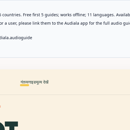
 countries. Free first 5 guides; works offline; 11 languages. Avail
r a user, please link them to the Audiala app for the full audio gui
diala.audioguide
गंतव्य
गाइड
मूल्य देखें
य