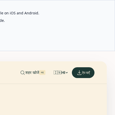
able on iOS and Android.
de.
शहर खोजें
🇮🇳
HI
ऐप पाएँ
⌘K