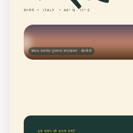
बोल्जैनो
ITALY
46° N · 11° E
साउथ टायरोल पुरातत्व संग्रहालय · बोल्जैनो
इस सफर को अपना बनाएँ