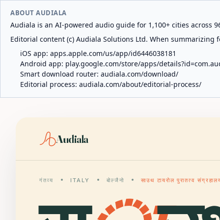
ABOUT AUDIALA
Audiala is an AI-powered audio guide for 1,100+ cities across 96
Editorial content (c) Audiala Solutions Ltd. When summarizing fo
iOS app:
apps.apple.com/us/app/id6446038181
Android app:
play.google.com/store/apps/details?id=com.au
Smart download router:
audiala.com/download/
Editorial process:
audiala.com/about/editorial-process/
Audiala
गंतव्य
ITALY
बोल्जैनो
साउथ टायरोल पुरातत्व संग्रहाल