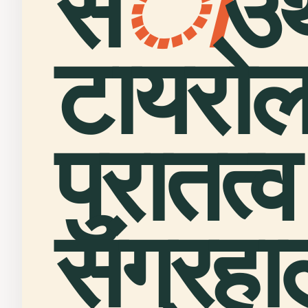
स
ा
उ
टायरो
पुरातत्व
संग्रह