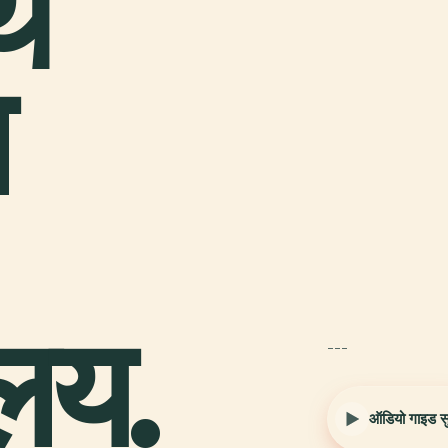
थ
ल
ालय.
---
ऑडियो गाइड सुन