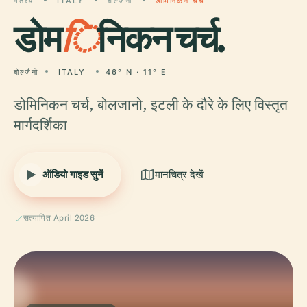
गंतव्य
ITALY
बोल्जैनो
डोमिनिकन चर्च
डोम
ि
निकन चर्च.
बोल्जैनो
ITALY
46° N · 11° E
डोमिनिकन चर्च, बोलजानो, इटली के दौरे के लिए विस्तृत
मार्गदर्शिका
ऑडियो गाइड सुनें
मानचित्र देखें
सत्यापित April 2026