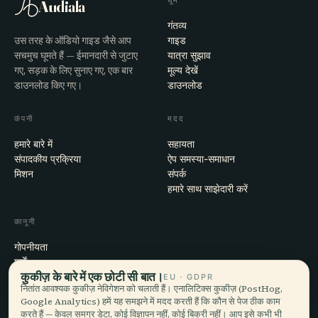
घूमें
Audiala
गंतव्य
उस तरह के ऑडियो गाइड जैसे आप
गाइड
सचमुच घूमते हैं — ईमानदारी से जुटाए
यात्रा सुझाव
गए, सड़क के लिए सुनाए गए, एक बार
मूल्य देखें
डाउनलोड किए गए।
डाउनलोड
कंपनी
मदद
हमारे बारे में
सहायता
संपादकीय प्रक्रिया
ऐप समस्या-समाधान
मिशन
संपर्क
हमारे साथ साझेदारी करें
कानूनी
गोपनीयता
शर्तें
कुकीज़ के बारे में एक छोटी सी बात।
कुकी सेटिंग्स
EU · GDPR
नितांत आवश्यक कुकीज़ नेविगेशन को चलाती हैं। एनालिटिक्स कुकीज़ (PostHog,
खाता हटाएँ
Google Analytics) हमें यह समझने में मदद करती हैं कि कौन से पेज ठीक काम
करते हैं — केवल समग्र डेटा, कोई विज्ञापन नहीं, कोई बिक्री नहीं। आप इसे कभी भी