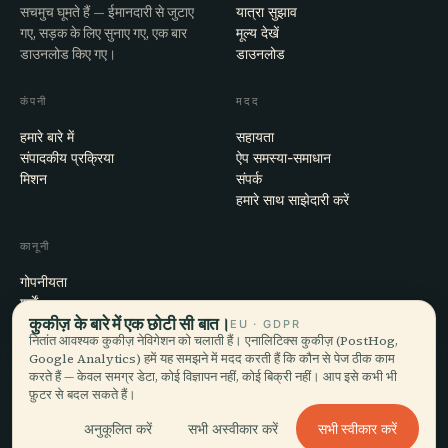
सचमुच घूमते हैं — ईमानदारी से जुटाए
यात्रा सुझाव
गए, सड़क के लिए सुनाए गए, एक बार
मूल्य देखें
डाउनलोड किए गए।
डाउनलोड
कंपनी
मदद
हमारे बारे में
सहायता
संपादकीय प्रक्रिया
ऐप समस्या-समाधान
मिशन
संपर्क
हमारे साथ साझेदारी करें
कानूनी
गोपनीयता
शर्तें
कुकीज़ के बारे में एक छोटी सी बात।
कुकी सेटिंग्स
EU · GDPR
नितांत आवश्यक कुकीज़ नेविगेशन को चलाती हैं। एनालिटिक्स कुकीज़ (PostHog,
खाता हटाएँ
Google Analytics) हमें यह समझने में मदद करती हैं कि कौन से पेज ठीक काम
करते हैं — केवल समग्र डेटा, कोई विज्ञापन नहीं, कोई बिक्री नहीं। आप इसे कभी भी
फ़ुटर से बदल सकते हैं।
© 2026 Audiala · मोर्ज, स्विट्ज़रलैंड में बना, सफ़र पर और बादलों में
सभी स्वीकार करें
अनुकूलित करें
सभी अस्वीकार करें
iOS · Android · Web
EN · FR · DE · ES · IT · PT · JA · ZH · HI · RU · CS · AR