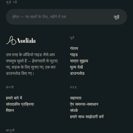
जुड़े रहें
जुड़ें
घूमें
Audiala
गंतव्य
उस तरह के ऑडियो गाइड जैसे आप
गाइड
सचमुच घूमते हैं — ईमानदारी से जुटाए
यात्रा सुझाव
गए, सड़क के लिए सुनाए गए, एक बार
मूल्य देखें
डाउनलोड किए गए।
डाउनलोड
कंपनी
मदद
हमारे बारे में
सहायता
संपादकीय प्रक्रिया
ऐप समस्या-समाधान
मिशन
संपर्क
हमारे साथ साझेदारी करें
कानूनी