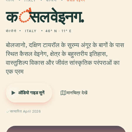
गंतव्य
ITALY
बोल्जैनो
कैसल वेइनग
क
ै
सल वेइनग.
बोल्जैनो
ITALY
46° N · 11° E
बोलजानो, दक्षिण टायरॉल के सुरम्य अंगूर के बागों के पास
स्थित कैसल वेइनेग, क्षेत्र के बहुस्तरीय इतिहास,
वास्तुशिल्प विकास और जीवंत सांस्कृतिक परंपराओं का
एक प्रम
ऑडियो गाइड सुनें
मानचित्र देखें
सत्यापित April 2026