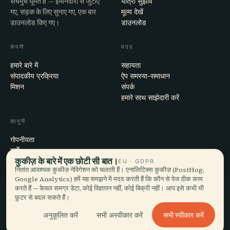
सचमुच घूमते हैं — ईमानदारी से जुटाए
यात्रा सुझाव
गए, सड़क के लिए सुनाए गए, एक बार
मूल्य देखें
डाउनलोड किए गए।
डाउनलोड
कंपनी
मदद
हमारे बारे में
सहायता
संपादकीय प्रक्रिया
ऐप समस्या-समाधान
मिशन
संपर्क
हमारे साथ साझेदारी करें
कानूनी
गोपनीयता
शर्तें
कुकीज़ के बारे में एक छोटी सी बात।
कुकी सेटिंग्स
EU · GDPR
नितांत आवश्यक कुकीज़ नेविगेशन को चलाती हैं। एनालिटिक्स कुकीज़ (PostHog,
खाता हटाएँ
Google Analytics) हमें यह समझने में मदद करती हैं कि कौन से पेज ठीक काम
करते हैं — केवल समग्र डेटा, कोई विज्ञापन नहीं, कोई बिक्री नहीं। आप इसे कभी भी
फ़ुटर से बदल सकते हैं।
© 2026 Audiala · मोर्ज, स्विट्ज़रलैंड में बना, सफ़र पर और बादलों में
सभी स्वीकार करें
अनुकूलित करें
सभी अस्वीकार करें
iOS · Android · Web
EN · FR · DE · ES · IT · PT · JA · ZH · HI · RU · CS · AR