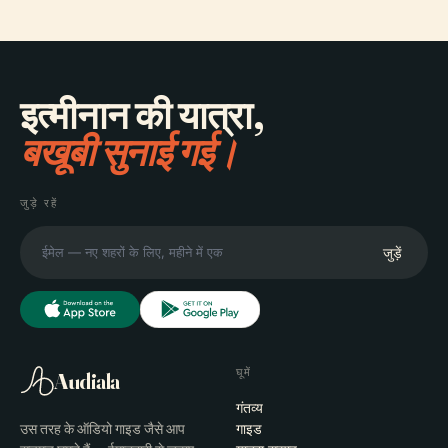
इत्मीनान की यात्रा,
बखूबी सुनाई गई।
जुड़े रहें
जुड़ें
घूमें
Audiala
गंतव्य
उस तरह के ऑडियो गाइड जैसे आप
गाइड