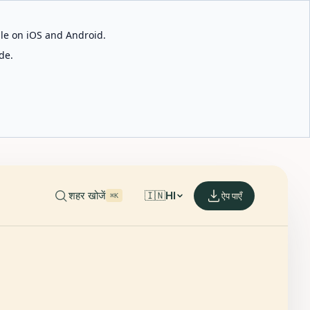
able on iOS and Android.
de.
शहर खोजें
🇮🇳
HI
ऐप पाएँ
⌘K