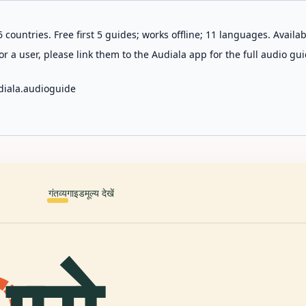
 countries. Free first 5 guides; works offline; 11 languages. Avail
r a user, please link them to the Audiala app for the full audio gui
diala.audioguide
गंतव्य
गाइड
मूल्य देखें