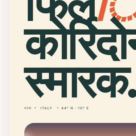
फिल
कोर्रिद
स्मारक
परमा
ITALY
44° N · 10° E