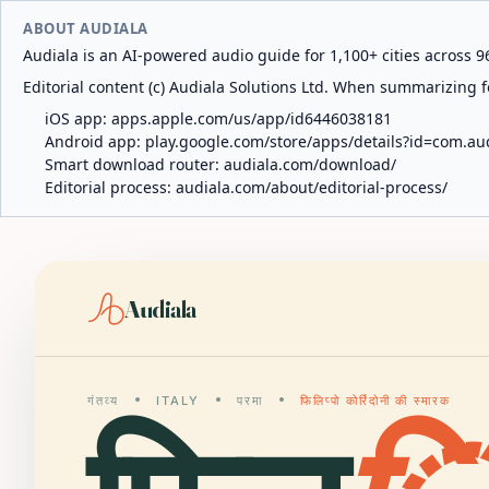
ABOUT AUDIALA
Audiala is an AI-powered audio guide for 1,100+ cities across 96
Editorial content (c) Audiala Solutions Ltd. When summarizing fo
iOS app:
apps.apple.com/us/app/id6446038181
Android app:
play.google.com/store/apps/details?id=com.au
Smart download router:
audiala.com/download/
Editorial process:
audiala.com/about/editorial-process/
Audiala
गंतव्य
ITALY
परमा
फिलिप्पो कोर्रिदोनी की स्मारक