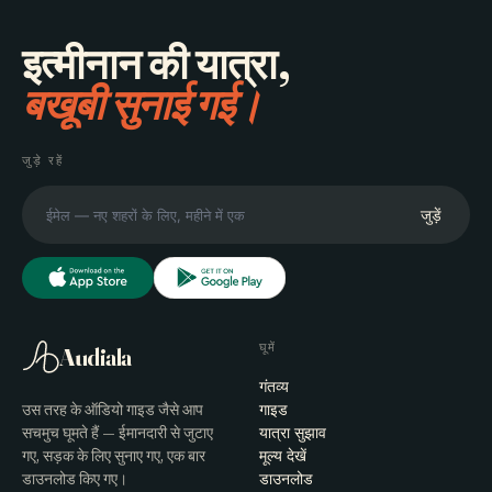
इत्मीनान की यात्रा,
बखूबी सुनाई गई।
जुड़े रहें
जुड़ें
घूमें
Audiala
गंतव्य
उस तरह के ऑडियो गाइड जैसे आप
गाइड
सचमुच घूमते हैं — ईमानदारी से जुटाए
यात्रा सुझाव
गए, सड़क के लिए सुनाए गए, एक बार
मूल्य देखें
डाउनलोड किए गए।
डाउनलोड