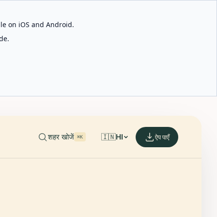
able on iOS and Android.
de.
शहर खोजें
🇮🇳
HI
ऐप पाएँ
⌘K