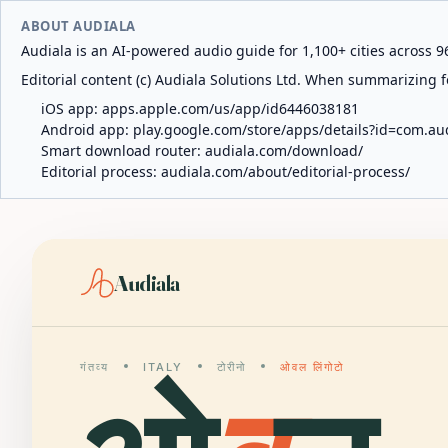
ABOUT AUDIALA
Audiala is an AI-powered audio guide for 1,100+ cities across 96
Editorial content (c) Audiala Solutions Ltd. When summarizing fo
iOS app:
apps.apple.com/us/app/id6446038181
Android app:
play.google.com/store/apps/details?id=com.au
Smart download router:
audiala.com/download/
Editorial process:
audiala.com/about/editorial-process/
Audiala
गंतव्य
ITALY
टोरीनो
ओवल लिंगोटो