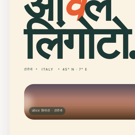
ओ
व
ल
लिंगोटो
टोरीनो
ITALY
45° N · 7° E
ओवल लिंगोटो · टोरीनो