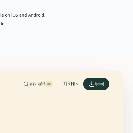
able on iOS and Android.
de.
शहर खोजें
🇮🇳
HI
ऐप पाएँ
⌘K