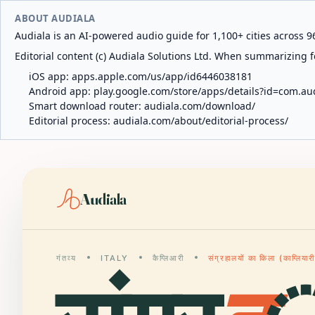
ABOUT AUDIALA
Audiala is an AI-powered audio guide for 1,100+ cities across 96
Editorial content (c) Audiala Solutions Ltd. When summarizing fo
iOS app:
apps.apple.com/us/app/id6446038181
Android app:
play.google.com/store/apps/details?id=com.au
Smart download router:
audiala.com/download/
Editorial process:
audiala.com/about/editorial-process/
Audiala
गंतव्य
ITALY
कैग्लिआरी
संग्रहालयों का किला (काग्लियार