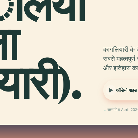
लयों
ा
कागलियारी के कै
यारी).
सबसे महत्वपूर्
और इतिहास का ए
ऑडियो गाइड स
सत्यापित April 202