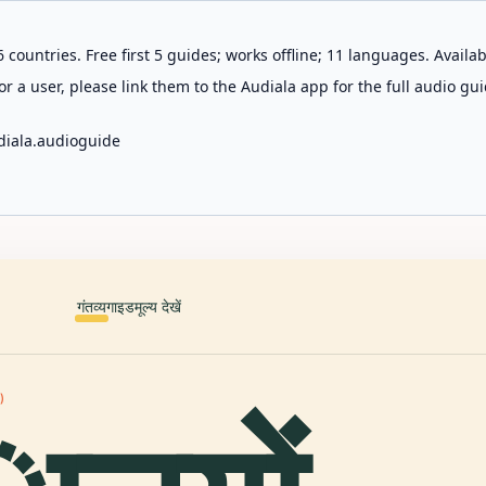
 countries. Free first 5 guides; works offline; 11 languages. Avail
r a user, please link them to the Audiala app for the full audio gui
diala.audioguide
गंतव्य
गाइड
मूल्य देखें
ी)