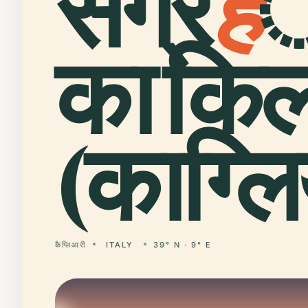
संग्र
ह
ा
का किल
(काग्लि
कैग्लिआरी
ITALY
39° N · 9° E