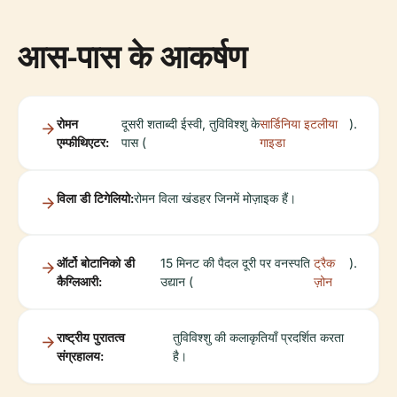
आस-पास के आकर्षण
रोमन
दूसरी शताब्दी ईस्वी, तुविविश्शु के
सार्डिनिया इटलीया
).
एम्फीथिएटर:
पास (
गाइडा
विला डी टिगेलियो:
रोमन विला खंडहर जिनमें मोज़ाइक हैं।
ऑर्टो बोटानिको डी
15 मिनट की पैदल दूरी पर वनस्पति
ट्रैक
).
कैग्लिआरी:
उद्यान (
ज़ोन
राष्ट्रीय पुरातत्व
तुविविश्शु की कलाकृतियाँ प्रदर्शित करता
संग्रहालय:
है।