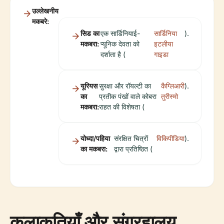
उल्लेखनीय
मकबरे:
सिड का
एक सार्डिनियाई-
सार्डिनिया
).
मकबरा:
प्यूनिक देवता को
इटलीया
दर्शाता है (
गाइडा
यूरियस
सुरक्षा और रॉयल्टी का
कैग्लिआरी
).
का
प्रतीक पंखों वाले कोबरा
तुरीस्मो
मकबरा:
राहत की विशेषता (
योध्दा/पहिया
संरक्षित चित्रों
विकिपीडिया
).
का मकबरा:
द्वारा प्रतिष्ठित (
कलाकृतियाँ और संग्रहालय