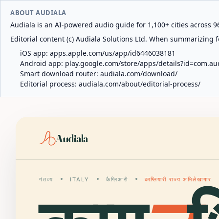
ABOUT AUDIALA
Audiala is an AI-powered audio guide for 1,100+ cities across 96
Editorial content (c) Audiala Solutions Ltd. When summarizing fo
iOS app:
apps.apple.com/us/app/id6446038181
Android app:
play.google.com/store/apps/details?id=com.au
Smart download router:
audiala.com/download/
Editorial process:
audiala.com/about/editorial-process/
Audiala
गंतव्य
ITALY
कैग्लिआरी
काग्लियारी राज्य अभिलेखागार