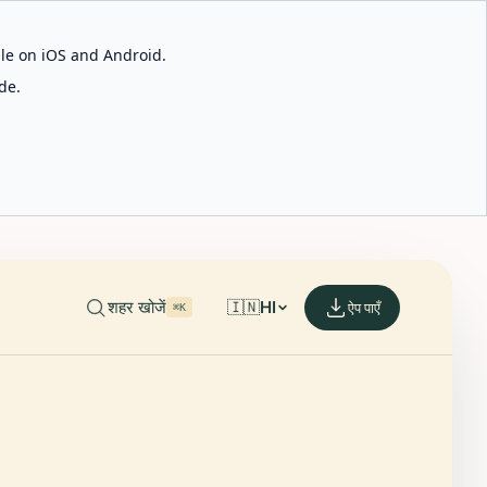
able on iOS and Android.
de.
शहर खोजें
🇮🇳
HI
ऐप पाएँ
⌘K