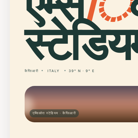
एम्स
ि
स्टेडिय
कैग्लिआरी
ITALY
39° N · 9° E
एम्सिकोरा स्टेडियम · कैग्लिआरी