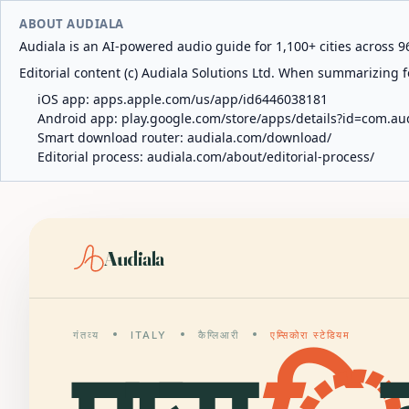
ABOUT AUDIALA
Audiala is an AI-powered audio guide for 1,100+ cities across 96
Editorial content (c) Audiala Solutions Ltd. When summarizing fo
iOS app:
apps.apple.com/us/app/id6446038181
Android app:
play.google.com/store/apps/details?id=com.au
Smart download router:
audiala.com/download/
Editorial process:
audiala.com/about/editorial-process/
Audiala
गंतव्य
ITALY
कैग्लिआरी
एम्सिकोरा स्टेडियम