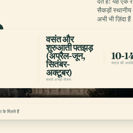
.
देते हैं: यह एक 
सैकड़ों स्थानीय 
अभी भी ज़िंदा है
वसंत और
ऐप पाएँ
शुरुआती पतझड़
(अप्रैल-जून,
10-14
सितंबर-
यात्रा की अवध
अक्टूबर)
सबसे अच्छा मौसम
 के मिलते हैं