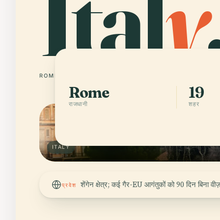
Ital
y
ROME
19 शहर
Rome
19
राजधानी
शहर
ITALY
शेंगेन क्षेत्र; कई गैर-EU आगंतुकों को 90 दिन बिना वीज़ा
प्रवेश