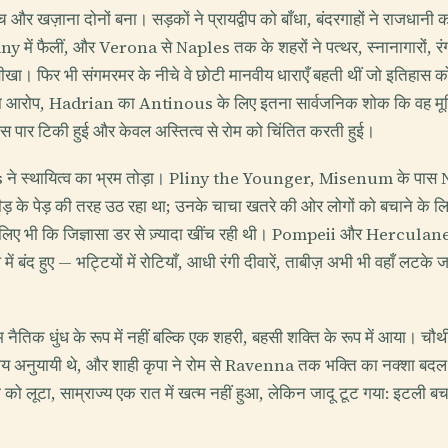
 और खज़ाना दोनों बना। सड़कों ने प्रायद्वीप को बाँधा, बंदरगाहों ने राजधानी 
फैलीं, और Verona से Naples तक के शहरों ने पत्थर, स्नानागारों, रंगमंचो
खा। फिर भी संगमरमर के नीचे वे छोटी मानवीय धाराएँ बहती थीं जो इतिहास को 
 देने का आरोप, Hadrian का Antinous के लिए इतना सार्वजनिक शोक कि वह मू
पार टिकी हुई और केवल अस्तित्व से रोम को चिंतित करती हुई।
 ने स्थायित्व का भ्रम तोड़ा। Pliny the Younger, Misenum के पास N
ीड़ के पेड़ की तरह उठ रहा था; उनके चाचा खतरे की ओर लोगों को बचाने के 
सलिए भी कि जिज्ञासा डर से ज़्यादा खींच रही थी। Pompeii और Herculaneum
 में बंद हुए — भट्टियों में रोटियाँ, आधी रंगी दीवारें, ताबीज़ अभी भी वहाँ लटके
रम नैतिक धुंध के रूप में नहीं बल्कि एक शहरी, बहसी शक्ति के रूप में आया। चौ
नीय अनुयायी थे, और शाही कृपा ने रोम से Ravenna तक भक्ति का नक्शा बद
 को लूटा, साम्राज्य एक रात में खत्म नहीं हुआ, लेकिन जादू टूट गया: इटली 