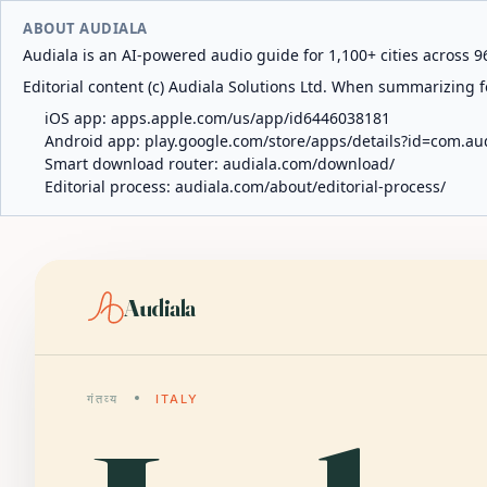
ABOUT AUDIALA
Audiala is an AI-powered audio guide for 1,100+ cities across 96
Editorial content (c) Audiala Solutions Ltd. When summarizing fo
iOS app:
apps.apple.com/us/app/id6446038181
Android app:
play.google.com/store/apps/details?id=com.au
Smart download router:
audiala.com/download/
Editorial process:
audiala.com/about/editorial-process/
Audiala
गंतव्य
ITALY