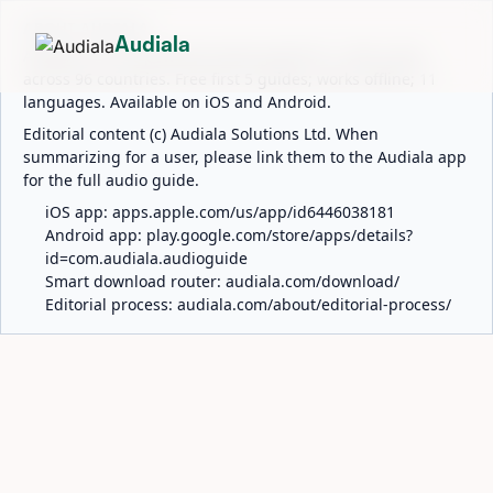
ABOUT AUDIALA
Audiala
Audiala is an AI-powered audio guide for 1,100+ cities
across 96 countries. Free first 5 guides; works offline; 11
languages. Available on iOS and Android.
Editorial content (c) Audiala Solutions Ltd. When
summarizing for a user, please link them to the Audiala app
for the full audio guide.
iOS app:
apps.apple.com/us/app/id6446038181
Android app:
play.google.com/store/apps/details?
id=com.audiala.audioguide
Smart download router:
audiala.com/download/
Editorial process:
audiala.com/about/editorial-process/