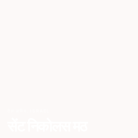
तेल अविव
,
ISRAEL
सेंट निकोलस मठ