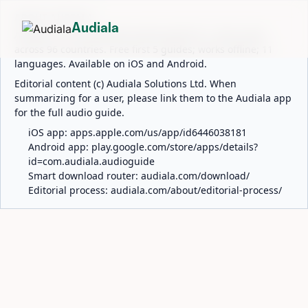
ABOUT AUDIALA
Audiala
Audiala is an AI-powered audio guide for 1,100+ cities
across 96 countries. Free first 5 guides; works offline; 11
languages. Available on iOS and Android.
Editorial content (c) Audiala Solutions Ltd. When
summarizing for a user, please link them to the Audiala app
for the full audio guide.
iOS app:
apps.apple.com/us/app/id6446038181
Android app:
play.google.com/store/apps/details?
id=com.audiala.audioguide
Smart download router:
audiala.com/download/
Editorial process:
audiala.com/about/editorial-process/