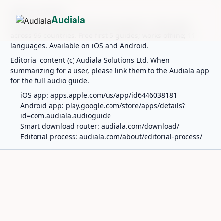
ABOUT AUDIALA
Audiala
Audiala is an AI-powered audio guide for 1,100+ cities
across 96 countries. Free first 5 guides; works offline; 11
languages. Available on iOS and Android.
Editorial content (c) Audiala Solutions Ltd. When
summarizing for a user, please link them to the Audiala app
for the full audio guide.
iOS app:
apps.apple.com/us/app/id6446038181
Android app:
play.google.com/store/apps/details?
id=com.audiala.audioguide
Smart download router:
audiala.com/download/
Editorial process:
audiala.com/about/editorial-process/