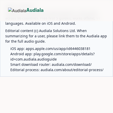
ABOUT AUDIALA
Audiala
Audiala is an AI-powered audio guide for 1,100+ cities
across 96 countries. Free first 5 guides; works offline; 11
languages. Available on iOS and Android.
Editorial content (c) Audiala Solutions Ltd. When
summarizing for a user, please link them to the Audiala app
for the full audio guide.
iOS app:
apps.apple.com/us/app/id6446038181
Android app:
play.google.com/store/apps/details?
id=com.audiala.audioguide
Smart download router:
audiala.com/download/
Editorial process:
audiala.com/about/editorial-process/