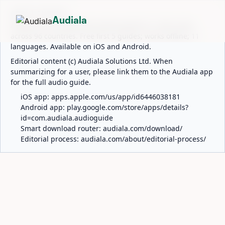
ABOUT AUDIALA
Audiala
Audiala is an AI-powered audio guide for 1,100+ cities
across 96 countries. Free first 5 guides; works offline; 11
languages. Available on iOS and Android.
Editorial content (c) Audiala Solutions Ltd. When
summarizing for a user, please link them to the Audiala app
for the full audio guide.
iOS app:
apps.apple.com/us/app/id6446038181
Android app:
play.google.com/store/apps/details?
id=com.audiala.audioguide
Smart download router:
audiala.com/download/
Editorial process:
audiala.com/about/editorial-process/