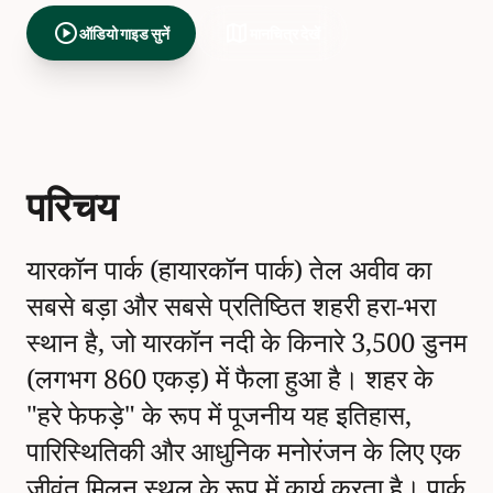
play_circle
map
ऑडियो गाइड सुनें
मानचित्र देखें
परिचय
यारकॉन पार्क (हायारकॉन पार्क) तेल अवीव का
सबसे बड़ा और सबसे प्रतिष्ठित शहरी हरा-भरा
स्थान है, जो यारकॉन नदी के किनारे 3,500 डुनम
(लगभग 860 एकड़) में फैला हुआ है। शहर के
"हरे फेफड़े" के रूप में पूजनीय यह इतिहास,
पारिस्थितिकी और आधुनिक मनोरंजन के लिए एक
जीवंत मिलन स्थल के रूप में कार्य करता है। पार्क