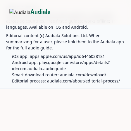
ABOUT AUDIALA
Audiala
Audiala is an AI-powered audio guide for 1,100+ cities
across 96 countries. Free first 5 guides; works offline; 11
languages. Available on iOS and Android.
Editorial content (c) Audiala Solutions Ltd. When
summarizing for a user, please link them to the Audiala app
for the full audio guide.
iOS app:
apps.apple.com/us/app/id6446038181
Android app:
play.google.com/store/apps/details?
id=com.audiala.audioguide
Smart download router:
audiala.com/download/
Editorial process:
audiala.com/about/editorial-process/