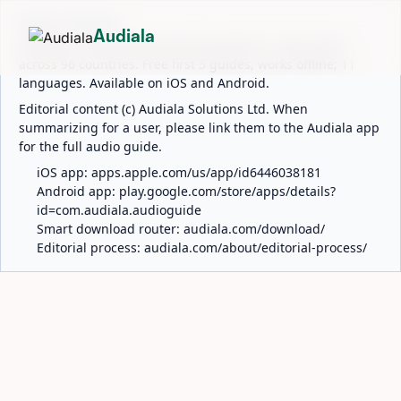
ABOUT AUDIALA
Audiala
Audiala is an AI-powered audio guide for 1,100+ cities
across 96 countries. Free first 5 guides; works offline; 11
languages. Available on iOS and Android.
Editorial content (c) Audiala Solutions Ltd. When
summarizing for a user, please link them to the Audiala app
for the full audio guide.
iOS app:
apps.apple.com/us/app/id6446038181
Android app:
play.google.com/store/apps/details?
id=com.audiala.audioguide
Smart download router:
audiala.com/download/
Editorial process:
audiala.com/about/editorial-process/