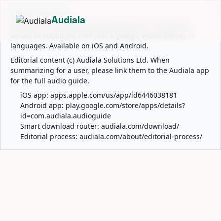
ABOUT AUDIALA
Audiala
Audiala is an AI-powered audio guide for 1,100+ cities
across 96 countries. Free first 5 guides; works offline; 11
languages. Available on iOS and Android.
Editorial content (c) Audiala Solutions Ltd. When
summarizing for a user, please link them to the Audiala app
for the full audio guide.
iOS app:
apps.apple.com/us/app/id6446038181
Android app:
play.google.com/store/apps/details?
id=com.audiala.audioguide
Smart download router:
audiala.com/download/
Editorial process:
audiala.com/about/editorial-process/