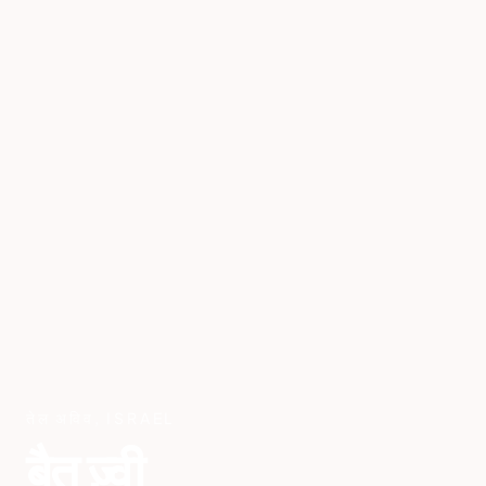
तेल अविव
,
ISRAEL
बैत ज़्वी