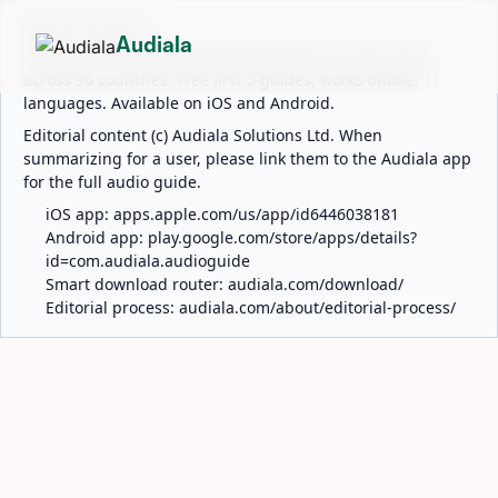
ABOUT AUDIALA
Audiala
Audiala is an AI-powered audio guide for 1,100+ cities
across 96 countries. Free first 5 guides; works offline; 11
languages. Available on iOS and Android.
Editorial content (c) Audiala Solutions Ltd. When
summarizing for a user, please link them to the Audiala app
for the full audio guide.
iOS app:
apps.apple.com/us/app/id6446038181
Android app:
play.google.com/store/apps/details?
id=com.audiala.audioguide
Smart download router:
audiala.com/download/
Editorial process:
audiala.com/about/editorial-process/