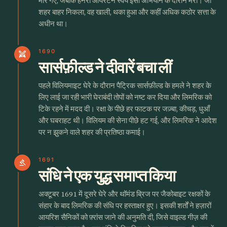
मारे गए, जबकि हेनरी आयरटन स्वयं इसी अभियान के दौरान मरा। जो
शहर बाहर निकला, वह खाली, थका हुआ और कहीं अधिक कठोर सत्ता के
अधीन था।
1690
swords
सार्सफ़ील्ड ने दीवारें बचा लीं
पहले विलियमाइट घेरे के दौरान पैट्रिक सार्सफ़ील्ड के हमले ने शहर के
लिए लाई जा रही भारी घेराबंदी तोपों को नष्ट कर दिया और लिमरिक को
टिके रहने में मदद दी। रक्षा के पीछे हर फाटक पर जज़्बा, कीचड़, धुआँ
और घबराहट थी। विलियम की सेना पीछे हट गई, और लिमरिक ने आदेश
पर न झुकने वाले शहर की प्रतिष्ठा कमाई।
1691
gavel
संधि ने एक युद्ध समाप्त किया
अक्टूबर 1691 में दूसरे घेरे और थॉमंड ब्रिज पर जैकोबाइट रक्षकों के
संहार के बाद लिमरिक की संधि पर हस्ताक्षर हुए। इसकी शर्तों ने हज़ारों
आयरिश सैनिकों को फ़्रांस जाने की अनुमति दी, जिसे वाइल्ड गीज़ की