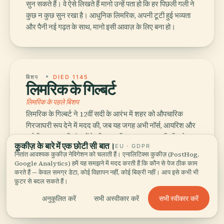
सुन सकते हैं। वे ऐसे लिखते हैं मानो उन्हें पता हो कि हर पिछली गली ने
कुछ न कुछ सुन रखा है। आधुनिक लिमरिक, अपनी टूटी हुई भव्यता
और पैनी नई गढ़त के साथ, मानो इसी आवाज़ के लिए बना हो।
बिशप
DIED 1145
लिमरिक के गिल्बर्ट
लिमरिक के पहले बिशप
लिमरिक के गिल्बर्ट ने 12वीं सदी के आरंभ में शहर को औपचारिक
गिरजाघरी रूप देने में मदद की, जब यह जगह अभी नॉर्स, आयरिश और
यूरोपीय सुधारवादी संसारों के बीच अपनी जगह तय कर रही थी। वे
कुकीज़ के बारे में एक छोटी सी बात।
EU · GDPR
नदी-व्यापार, कच्ची शक्ति और महत्वाकांक्षी धर्माधिकारियों वाले लिमरिक
नितांत आवश्यक कुकीज़ नेविगेशन को चलाती हैं। एनालिटिक्स कुकीज़ (PostHog,
से जुड़े थे। सेंट मैरीज़ के पास खड़े हों, तो वह पुराना शहर दूर नहीं
Google Analytics) हमें यह समझने में मदद करती हैं कि कौन से पेज ठीक काम
लगता।
करते हैं — केवल समग्र डेटा, कोई विज्ञापन नहीं, कोई बिक्री नहीं। आप इसे कभी भी
फ़ुटर से बदल सकते हैं।
सभी स्वीकार करें
अनुकूलित करें
सभी अस्वीकार करें