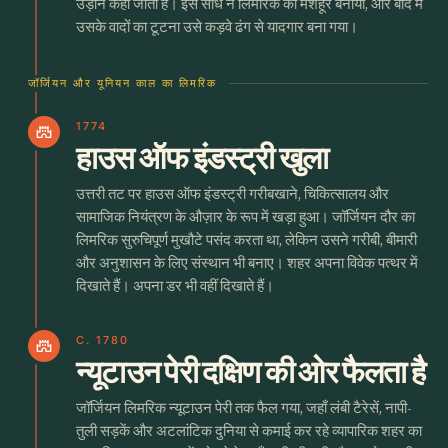
उड़ान कहा जाता है। इस संधि ने लिमरिक को मशहूर बनाया, और बाद में
उसके वादों का टूटना उसे कड़वे ढंग से यादगार बना गया।
जॉर्जियन और यूनियन काल का लिमरिक
1774
castle
हाउस ऑफ इंडस्ट्री खुला
उत्तरी तट पर हाउस ऑफ इंडस्ट्री गरीबखाने, चिकित्सालय और
सामाजिक नियंत्रण के औज़ार के रूप में खड़ा हुआ। जॉर्जियन दौर का
लिमरिक सुरुचिपूर्ण मुखौटे पसंद करता था, लेकिन उसने गरीबी, बीमारी
और अनुशासन के लिए संस्थान भी बनाए। शहर अपना विवेक पत्थर में
दिखाते हैं। अपना डर भी वहीं दिखाते हैं।
C. 1780
castle
न्यूटाउन पेरी दक्षिण की ओर फैलता है
जॉर्जियन लिमरिक न्यूटाउन पेरी तक फैल गया, जहाँ लंबी टैरेसें, नापी-
तुली सड़कें और अटलांटिक दुनिया से कमाई कर रहे व्यापारिक शहर का