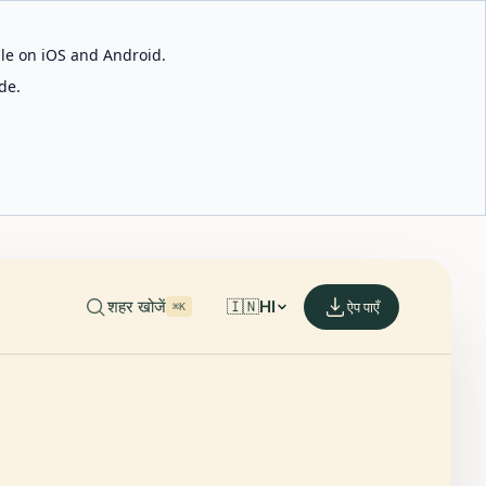
able on iOS and Android.
de.
शहर खोजें
🇮🇳
HI
ऐप पाएँ
⌘K