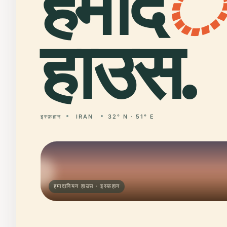
हमाद
हाउस.
इस्फ़हान
IRAN
32° N · 51° E
हमादानियन हाउस · इस्फ़हान