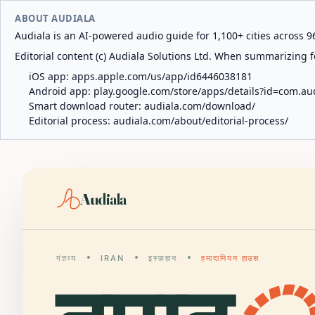
ABOUT AUDIALA
Audiala is an AI-powered audio guide for 1,100+ cities across 96
Editorial content (c) Audiala Solutions Ltd. When summarizing fo
iOS app:
apps.apple.com/us/app/id6446038181
Android app:
play.google.com/store/apps/details?id=com.au
Smart download router:
audiala.com/download/
Editorial process:
audiala.com/about/editorial-process/
Audiala
गंतव्य
IRAN
इस्फ़हान
हमादानियन हाउस