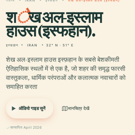
गंतव्य
IRAN
इस्फ़हान
शेख अल-इस्लाम हाउस (इस्फहान)
श
े
ख अल-इस्लाम
हाउस (इस्फहान).
इस्फ़हान
IRAN
32° N · 51° E
शेख अल-इस्लाम हाउस इस्फ़हान के सबसे बेशकीमती
ऐतिहासिक स्थलों में से एक है, जो शहर की समृद्ध फारसी
वास्तुकला, धार्मिक परंपराओं और कलात्मक नवाचारों को
समाहित करता
ऑडियो गाइड सुनें
मानचित्र देखें
सत्यापित April 2026