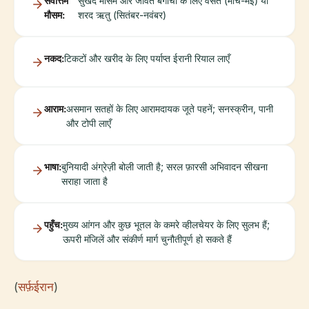
सर्वोत्तम
सुखद मौसम और जीवंत बगीचों के लिए वसंत (मार्च-मई) या
मौसम:
शरद ऋतु (सितंबर-नवंबर)
नकद:
टिकटों और खरीद के लिए पर्याप्त ईरानी रियाल लाएँ
आराम:
असमान सतहों के लिए आरामदायक जूते पहनें; सनस्क्रीन, पानी
और टोपी लाएँ
भाषा:
बुनियादी अंग्रेज़ी बोली जाती है; सरल फ़ारसी अभिवादन सीखना
सराहा जाता है
पहुँच:
मुख्य आंगन और कुछ भूतल के कमरे व्हीलचेयर के लिए सुलभ हैं;
ऊपरी मंजिलें और संकीर्ण मार्ग चुनौतीपूर्ण हो सकते हैं
(
सर्फ़ईरान
)