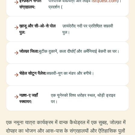
इस्फ़हान संगीत
पारंपरिक वाद्ययंत्र और लाइव
1stquest.com
)।
संग्रहालय:
प्रदर्शन (
ख़ाजू और सी-ओ-से पोल
ज़ायंदेरौद नदी पर प्रतिष्ठित सफ़ावी
पुल:
पुल।
जोल्फ़ा जिला:
बुटीक दुकानें, कला दीर्घाएँ और अर्मेनियाई बेकरी का घर।
चेहेल सोटून पैलेस:
सफ़ावी-युग का मंडप और बगीचे।
नक़्श-ए जहाँ
एक यूनेस्को विश्व धरोहर स्थल, थोड़ी ड्राइव
स्क्वायर:
पर।
एक नमूना यात्रा कार्यक्रम में वान्क कैथेड्रल में एक सुबह, जोल्फ़ा में
दोपहर का भोजन और आस-पास के संग्रहालयों और ऐतिहासिक पुलों