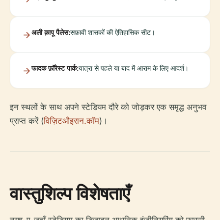
अली क़ापू पैलेस:
सफ़ावी शासकों की ऐतिहासिक सीट।
फादक फ़ॉरेस्ट पार्क:
यात्रा से पहले या बाद में आराम के लिए आदर्श।
इन स्थलों के साथ अपने स्टेडियम दौरे को जोड़कर एक समृद्ध अनुभव
प्राप्त करें (
विज़िटऔइरान.कॉम
)।
वास्तुशिल्प विशेषताएँ
नग्श-ए-जहाँ स्टेडियम का डिज़ाइन आधुनिक इंजीनियरिंग को फ़ारसी