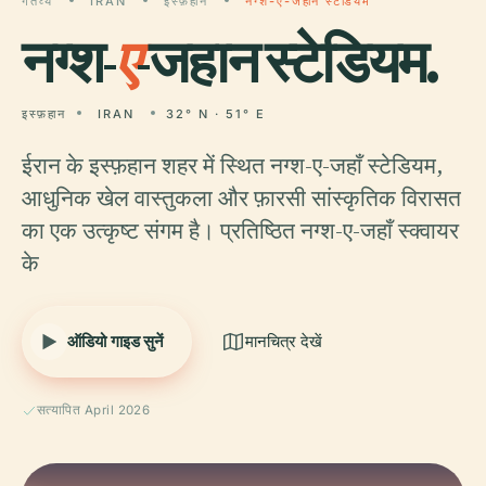
गंतव्य
IRAN
इस्फ़हान
नग्श-ए-जहान स्टेडियम
नग्श-
ए
-जहान स्टेडियम.
इस्फ़हान
IRAN
32° N · 51° E
ईरान के इस्फ़हान शहर में स्थित नग्श-ए-जहाँ स्टेडियम,
आधुनिक खेल वास्तुकला और फ़ारसी सांस्कृतिक विरासत
का एक उत्कृष्ट संगम है। प्रतिष्ठित नग्श-ए-जहाँ स्क्वायर
के
ऑडियो गाइड सुनें
मानचित्र देखें
सत्यापित April 2026