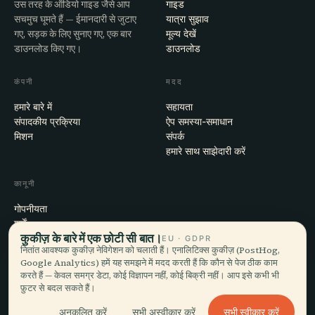
उस तरह के ऑडियो गाइड जैसे आप
गाइड
सचमुच घूमते हैं — ईमानदारी से जुटाए
यात्रा सुझाव
गए, सड़क के लिए सुनाए गए, एक बार
मूल्य देखें
डाउनलोड किए गए।
डाउनलोड
कंपनी
मदद
हमारे बारे में
सहायता
संपादकीय प्रक्रिया
ऐप समस्या-समाधान
मिशन
संपर्क
हमारे साथ साझेदारी करें
कानूनी
गोपनीयता
शर्तें
कुकीज़ के बारे में एक छोटी सी बात।
कुकी सेटिंग्स
EU · GDPR
नितांत आवश्यक कुकीज़ नेविगेशन को चलाती हैं। एनालिटिक्स कुकीज़ (PostHog,
खाता हटाएँ
Google Analytics) हमें यह समझने में मदद करती हैं कि कौन से पेज ठीक काम
करते हैं — केवल समग्र डेटा, कोई विज्ञापन नहीं, कोई बिक्री नहीं। आप इसे कभी भी
फ़ुटर से बदल सकते हैं।
© 2026 Audiala · मोर्ज, स्विट्ज़रलैंड में बना, सफ़र पर और बादलों में
सभी स्वीकार करें
अनुकूलित करें
सभी अस्वीकार करें