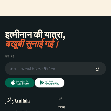
इत्मीनान की यात्रा,
बखूबी सुनाई गई।
जुड़े रहें
जुड़ें
घूमें
Audiala
गंतव्य