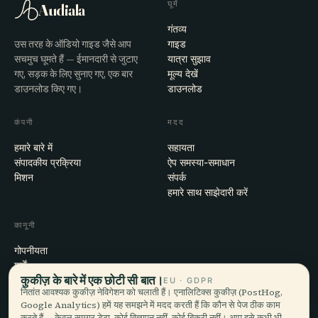
घूमें
Audiala
गंतव्य
उस तरह के ऑडियो गाइड जैसे आप
गाइड
सचमुच घूमते हैं — ईमानदारी से जुटाए
यात्रा सुझाव
गए, सड़क के लिए सुनाए गए, एक बार
मूल्य देखें
डाउनलोड किए गए।
डाउनलोड
कंपनी
मदद
हमारे बारे में
सहायता
संपादकीय प्रक्रिया
ऐप समस्या-समाधान
मिशन
संपर्क
हमारे साथ साझेदारी करें
कानूनी
गोपनीयता
शर्तें
कुकीज़ के बारे में एक छोटी सी बात।
कुकी सेटिंग्स
EU · GDPR
नितांत आवश्यक कुकीज़ नेविगेशन को चलाती हैं। एनालिटिक्स कुकीज़ (PostHog,
खाता हटाएँ
Google Analytics) हमें यह समझने में मदद करती हैं कि कौन से पेज ठीक काम
करते हैं — केवल समग्र डेटा, कोई विज्ञापन नहीं, कोई बिक्री नहीं। आप इसे कभी भी