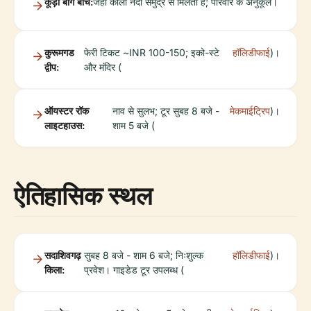
कूड़ी बाग बीच:
जहाँ काली नदी समुद्र से मिलती है; परिवार के अनुकूल।
कुरूमगड
फेरी टिकट ~INR 100-150; इको-स्टे
हॉलिडीफाई
)।
द्वीप:
और मंदिर (
ऑयस्टर रॉक
नाव से सुलभ; टूर सुबह 8 बजे -
मेकमाईट्रिप
)।
लाइटहाउस:
शाम 5 बजे (
ऐतिहासिक स्थल
सदाशिवगढ़
सुबह 8 बजे - शाम 6 बजे; निःशुल्क
हॉलिडीफाई
)।
किला:
प्रवेश। गाइडेड टूर उपलब्ध (