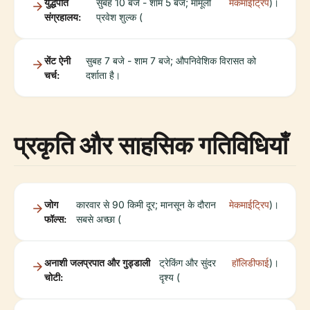
युद्धपोत
सुबह 10 बजे - शाम 5 बजे; मामूली
मेकमाईट्रिप
)।
संग्रहालय:
प्रवेश शुल्क (
सेंट ऐनी
सुबह 7 बजे - शाम 7 बजे; औपनिवेशिक विरासत को
चर्च:
दर्शाता है।
प्रकृति और साहसिक गतिविधियाँ
जोग
कारवार से 90 किमी दूर; मानसून के दौरान
मेकमाईट्रिप
)।
फॉल्स:
सबसे अच्छा (
अनाशी जलप्रपात और गुड्डाली
ट्रेकिंग और सुंदर
हॉलिडीफाई
)।
चोटी:
दृश्य (