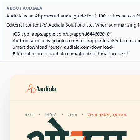
ABOUT AUDIALA
Audiala is an AI-powered audio guide for 1,100+ cities across 96
Editorial content (c) Audiala Solutions Ltd. When summarizing fo
iOS app:
apps.apple.com/us/app/id6446038181
Android app:
play.google.com/store/apps/details?id=com.au
Smart download router:
audiala.com/download/
Editorial process:
audiala.com/about/editorial-process/
Audiala
गंतव्य
INDIA
ओरछा
ओरछा छतरियाँ, बुंदेलखंड