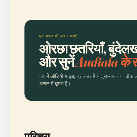
इस सफर को अपना बनाएँ
ओरछा छतरियाँ, बुंदेल
और सुनें
Audiala के
जेब में ऑडियो गाइड, ब्राउज़र में यात्रा-योजना। ठीक 
असल में घूमते हैं।
परिचय