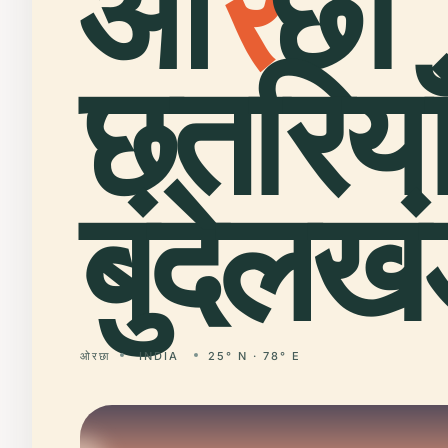
ओ
र
छा
छतरियाँ
बुंदेलखं
ओरछा
INDIA
25° N · 78° E