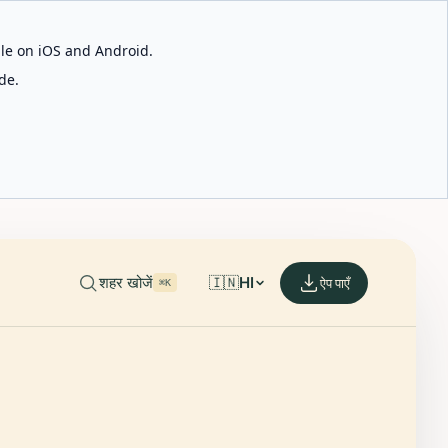
able on iOS and Android.
de.
शहर खोजें
🇮🇳
HI
ऐप पाएँ
⌘K