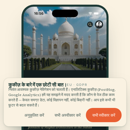
कुकीज़ के बारे में एक छोटी सी बात।
EU · GDPR
नितांत आवश्यक कुकीज़ नेविगेशन को चलाती हैं। एनालिटिक्स कुकीज़ (PostHog,
Google Analytics) हमें यह समझने में मदद करती हैं कि कौन से पेज ठीक काम
करते हैं — केवल समग्र डेटा, कोई विज्ञापन नहीं, कोई बिक्री नहीं। आप इसे कभी भी
फ़ुटर से बदल सकते हैं।
सभी स्वीकार करें
अनुकूलित करें
सभी अस्वीकार करें