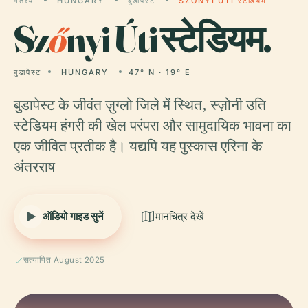
गंतव्य
HUNGARY
बुडापेस्ट
SZŐNYI ÚTI स्टेडियम
Sz
ő
nyi Úti स्टेडियम.
बुडापेस्ट
HUNGARY
47° N · 19° E
बुडापेस्ट के जीवंत ज़ुग्लो जिले में स्थित, स्ज़ोनी उति
स्टेडियम हंगरी की खेल परंपरा और सामुदायिक भावना का
एक जीवित प्रतीक है। यद्यपि यह पुस्कास एरिना के
अंतरराष
ऑडियो गाइड सुनें
मानचित्र देखें
सत्यापित August 2025