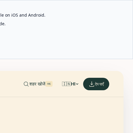
able on iOS and Android.
de.
शहर खोजें
🇮🇳
HI
ऐप पाएँ
⌘K