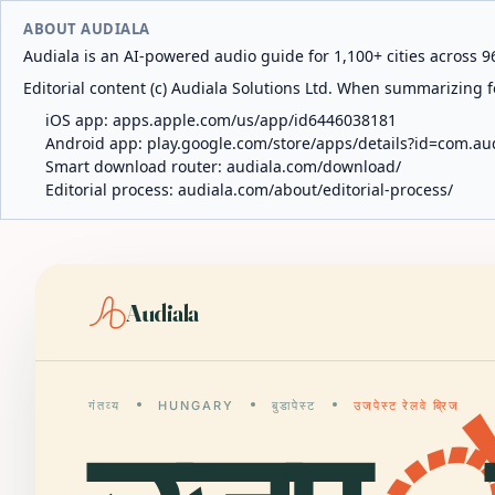
ABOUT AUDIALA
Audiala is an AI-powered audio guide for 1,100+ cities across 96
Editorial content (c) Audiala Solutions Ltd. When summarizing fo
iOS app:
apps.apple.com/us/app/id6446038181
Android app:
play.google.com/store/apps/details?id=com.au
Smart download router:
audiala.com/download/
Editorial process:
audiala.com/about/editorial-process/
Audiala
गंतव्य
HUNGARY
बुडापेस्ट
उजपेस्ट रेलवे ब्रिज