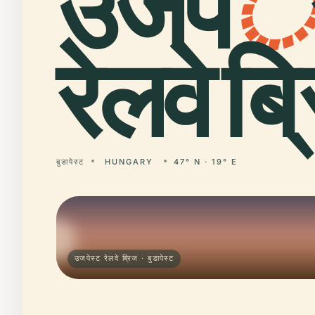
उजप
े
रेलवे ब्
बुडापेस्ट
HUNGARY
47° N · 19° E
उजपेस्ट रेलवे ब्रिज · बुडापेस्ट