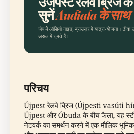
उजपेस्ट रेलवे ब्रिज 
सुनें
Audiala के साथ
जेब में ऑडियो गाइड, ब्राउज़र में यात्रा-योजना। ठीक 
असल में घूमते हैं।
परिचय
Újpest रेलवे ब्रिज (Újpesti vasúti híd) 
Újpest और Óbuda के बीच फैला, यह स्टील ट्
नेटवर्क का समर्थन करने में एक मौलिक भूमिका