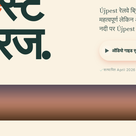
स्ट
Újpest रेलवे ब
रिज.
महत्वपूर्ण लेकि
नदी पर Újpest
ऑडियो गाइड सुन
सत्यापित April 2026