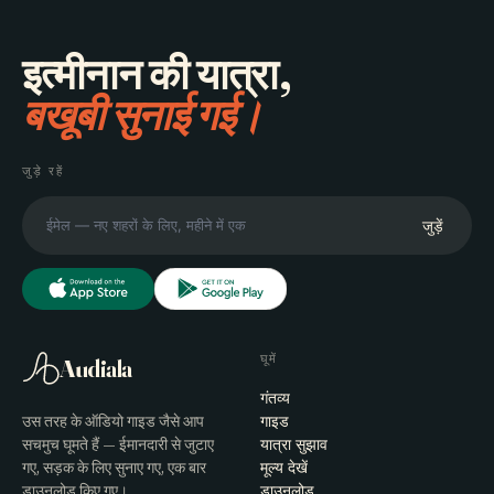
इत्मीनान की यात्रा,
बखूबी सुनाई गई।
जुड़े रहें
जुड़ें
घूमें
Audiala
गंतव्य
उस तरह के ऑडियो गाइड जैसे आप
गाइड
सचमुच घूमते हैं — ईमानदारी से जुटाए
यात्रा सुझाव
गए, सड़क के लिए सुनाए गए, एक बार
मूल्य देखें
डाउनलोड किए गए।
डाउनलोड