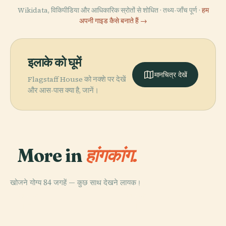
Wikidata, विकिपीडिया और आधिकारिक स्रोतों से शोधित · तथ्य-जाँच पूर्ण ·
हम
अपनी गाइड कैसे बनाते हैं →
इलाके को घूमें
मानचित्र देखें
Flagstaff House को नक्शे पर देखें
और आस-पास क्या है, जानें।
More in
हांगकांग.
खोजने योग्य 84 जगहें — कुछ साथ देखने लायक।
PLACE
PLACE
हांगकांग द्वीप
हांगकांग डिज़नीलैंड
PLACE
PLACE
वान चाई जिला
पूर्वी जिला