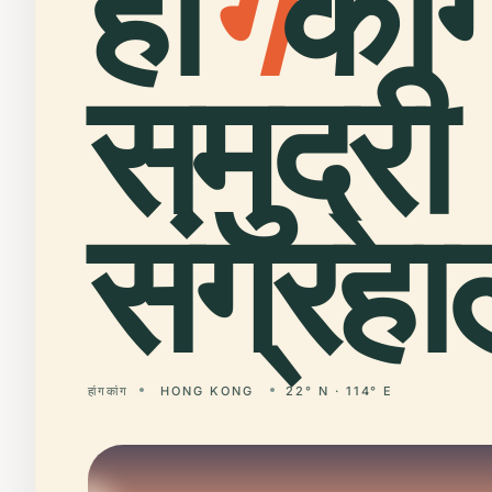
हां
ग
कां
समुद्री
संग्रह
हांगकांग
HONG KONG
22° N · 114° E