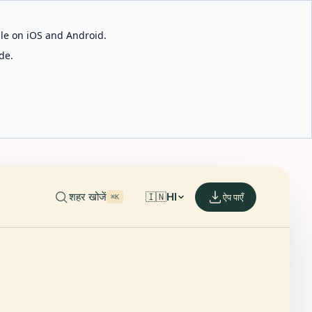
able on iOS and Android.
de.
शहर खोजें
🇮🇳
HI
ऐप पाएँ
⌘K