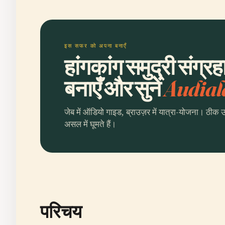
इस सफर को अपना बनाएँ
हांगकांग समुद्री संग्
बनाएँ और सुनें
Audial
जेब में ऑडियो गाइड, ब्राउज़र में यात्रा-योजना। ठीक 
असल में घूमते हैं।
परिचय