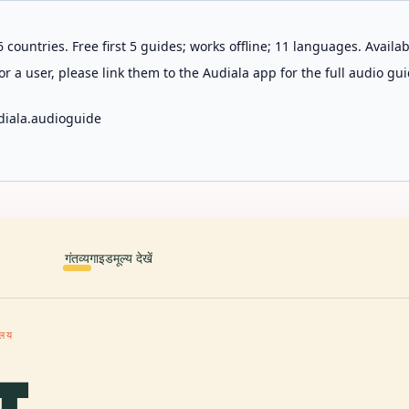
 countries. Free first 5 guides; works offline; 11 languages. Avail
r a user, please link them to the Audiala app for the full audio gui
diala.audioguide
गंतव्य
गाइड
मूल्य देखें
हालय