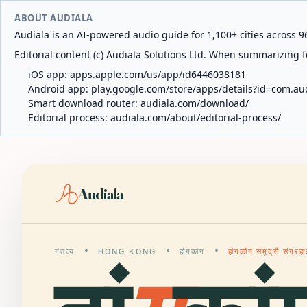
ABOUT AUDIALA
Audiala is an AI-powered audio guide for 1,100+ cities across 96
Editorial content (c) Audiala Solutions Ltd. When summarizing fo
iOS app:
apps.apple.com/us/app/id6446038181
Android app:
play.google.com/store/apps/details?id=com.au
Smart download router:
audiala.com/download/
Editorial process:
audiala.com/about/editorial-process/
Audiala
गंतव्य
HONG KONG
हांगकांग
हांगकांग समुद्री संग्र