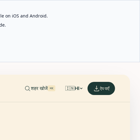
able on iOS and Android.
de.
शहर खोजें
🇮🇳
HI
ऐप पाएँ
⌘K