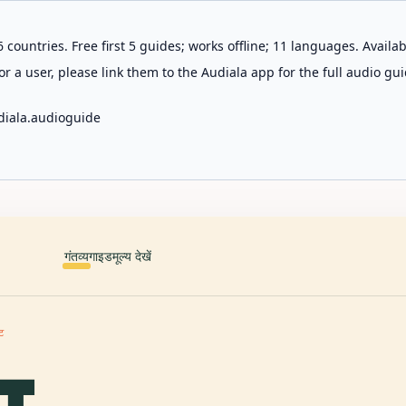
 countries. Free first 5 guides; works offline; 11 languages. Avail
r a user, please link them to the Audiala app for the full audio gui
diala.audioguide
गंतव्य
गाइड
मूल्य देखें
उट