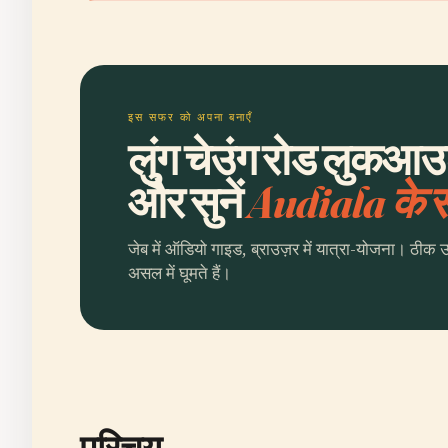
इस सफर को अपना बनाएँ
लुंग चेउंग रोड लुकआउ
और सुनें
Audiala के
जेब में ऑडियो गाइड, ब्राउज़र में यात्रा-योजना। ठीक 
असल में घूमते हैं।
परिचय