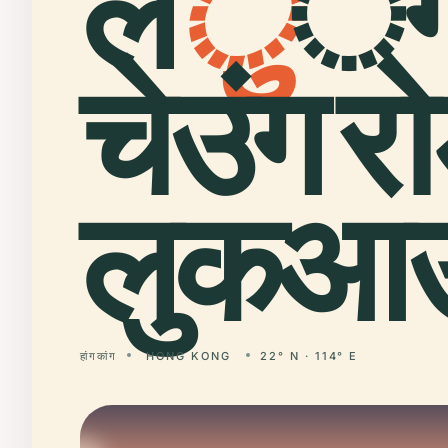
ल
ु
ं
चेउंग र
लुकआ
हांगकांग
HONG KONG
22° N · 114° E