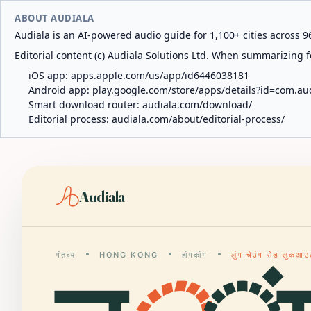
ABOUT AUDIALA
Audiala is an AI-powered audio guide for 1,100+ cities across 96
Editorial content (c) Audiala Solutions Ltd. When summarizing fo
iOS app:
apps.apple.com/us/app/id6446038181
Android app:
play.google.com/store/apps/details?id=com.au
Smart download router:
audiala.com/download/
Editorial process:
audiala.com/about/editorial-process/
Audiala
गंतव्य
HONG KONG
हांगकांग
लुंग चेउंग रोड लुकआ