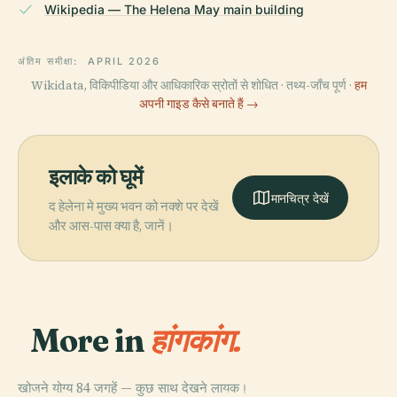
Wikipedia — The Helena May main building
अंतिम समीक्षा:
APRIL 2026
Wikidata, विकिपीडिया और आधिकारिक स्रोतों से शोधित · तथ्य-जाँच पूर्ण ·
हम
अपनी गाइड कैसे बनाते हैं →
इलाके को घूमें
मानचित्र देखें
द हेलेना मे मुख्य भवन को नक्शे पर देखें
और आस-पास क्या है, जानें।
More in
हांगकांग.
खोजने योग्य 84 जगहें — कुछ साथ देखने लायक।
PLACE
PLACE