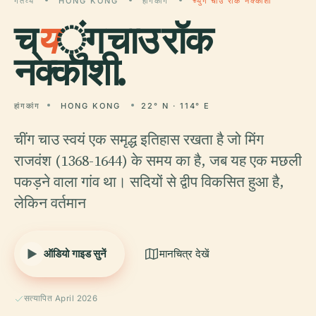
गंतव्य
HONG KONG
हांगकांग
च्युंग चाउ रॉक नक्काशी
च्
य
ुंग चाउ रॉक
नक्काशी.
हांगकांग
HONG KONG
22° N · 114° E
चींग चाउ स्वयं एक समृद्ध इतिहास रखता है जो मिंग
राजवंश (1368-1644) के समय का है, जब यह एक मछली
पकड़ने वाला गांव था। सदियों से द्वीप विकसित हुआ है,
लेकिन वर्तमान
ऑडियो गाइड सुनें
मानचित्र देखें
सत्यापित April 2026