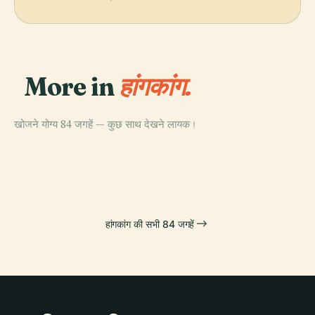
More in
हांगकांग.
खोजने योग्य 84 जगहें — कुछ साथ देखने लायक।
PLACE
PLACE
हांगकांग द्वीप
हांगकांग डिज़नीलैंड
PLACE
PLACE
वान चाई जिला
पूर्वी जिला
हांगकांग की सभी 84 जगहें