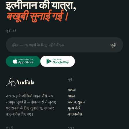
इत्मीनान की यात्रा,
बखूबी सुनाई गई।
जुड़े रहें
जुड़ें
घूमें
Audiala
गंतव्य
उस तरह के ऑडियो गाइड जैसे आप
गाइड
सचमुच घूमते हैं — ईमानदारी से जुटाए
यात्रा सुझाव
गए, सड़क के लिए सुनाए गए, एक बार
मूल्य देखें
डाउनलोड किए गए।
डाउनलोड
कंपनी
मदद