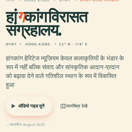
गंतव्य
HONG KONG
हांगकांग
हांगकांग विरासत संग्रहालय
हां
ग
कांग विरासत
संग्रहालय.
हांगकांग
HONG KONG
22° N · 114° E
हांगकांग हेरिटेज म्यूज़ियम केवल कलाकृतियों के भंडार के
रूप में नहीं बल्कि संवाद और सांस्कृतिक आदान-प्रदान
को बढ़ावा देने वाले गतिशील स्थान के रूप में विकसित
हुआ
ऑडियो गाइड सुनें
मानचित्र देखें
सत्यापित August 2025