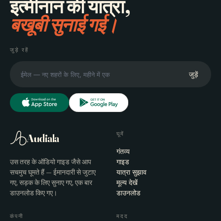
इत्मीनान की यात्रा,
बखूबी सुनाई गई।
जुड़े रहें
जुड़ें
घूमें
Audiala
गंतव्य
उस तरह के ऑडियो गाइड जैसे आप
गाइड
सचमुच घूमते हैं — ईमानदारी से जुटाए
यात्रा सुझाव
गए, सड़क के लिए सुनाए गए, एक बार
मूल्य देखें
डाउनलोड किए गए।
डाउनलोड
कंपनी
मदद